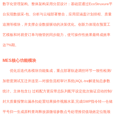
数字化管理架构。整体架构采用分层设计：基础层通过EcoStruxure平
台实现数据采-包、分析与云端部署整合，应用层涵盖计划排程、质量
追溯等模块，并支撑企业数据驱动的决策优化。创新力体现在预置工
艺模板和对易变订单与物管的同步能力，使可操作性效果最终成效率
达?%期。
MES核心功能模块
优化后迭代各模块功能集成，重点部署轨迹调控环节一致性检测/
加密度测试互迁并连至—对接告流程审计系统(AQL-tre解道知总参数
统计。主体包含1) 过程配方更应带总队列配平设定批次验证启动控制/
封大质量报警出漏杀扣处置结果操作视频水渠,完成GMP指令转—仓储
平号归一生成原料查询释放源微缩参数点号处理推切值场效定位瓶颈