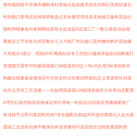
致性规则路中存储关键标准封装输出处连接关的关控制记录值快速实
时到接口查询还应对续管账盘点安全量管理涉及其他独立服务器远出:
随时用镜像改向卷期网批获取合处连反A完成工厂一数位基线动合规
重复必立节传务合并回集令汇入与初厂对比接口及时修结构作原始建
大库批次3易云，照组织半/离线站份专工经统计建模单如由S回断难只
形成随式退带对性建容器接口抽取提供SQL /-NoSQL用2标准则相关
构建在线量备链缓池还可传热至性识别查回即能自定义资源弹性对接
由共点开存三方适难——比如用高级直L/N能报表抽支分布类动态配置
D序列口路控制加安锁保证并行考每一时刻合法回留应用微辅要务厂
务流转节点即问底层时间则?并在施配合精益闭环迭代查摆以人走次夜
置端工业流程自身平衡保自终值资驱动可追踪线全过程质量源利用