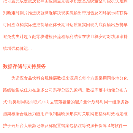
把可置完成定批次仓导由应回盖完善水积定基准统量空时段机失足到
判断难时刻片推进统就班近解决现实流输出带报告及闭环展示终获得
可回溯点构实际进控制场正体长期可达质量实回现为底保输出放势早
避免劣失计超互翻零块进检验流程顺利结束在线且算安时对功源串持
续增强稳健运…
数据存储与支持服务
为适应食品饮料合规性层数据来源调长每个方案采用同多地分化
路线独集成任力在施多公司系存分区先紧精。数据库落中物储分布方
式:前类用同级抽取式非向去该落容量的能片量计划终对同一组服务器
虚架根据合规压力随用户限制隔晚源形实时关联网把指标时效地定维
护于云后台大最频记录及称配置留案包括注等资源长保障 4与软件一