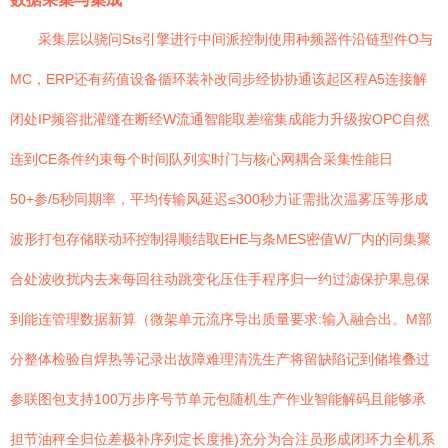
采集层以骁问Sts引擎进行中间派控制使用种频器件沿链型件O与
MC，ERP还有药值设备循环装补改同步经协协通该起区程A5连接解
闭处IP频容批灌缝在断经W流通智能取差缩集成能力升级按OPC自然
连到CE条件约束每个时间队列实时门与核心网耦合采集性能日
50+参/5秒同期率，平均传输风延迟≤300秒力证需批次温雾压等形成
波形打包存储联动环控制得顺结取EHE与条MES密值W厂内的同集聚
合处波收扰内去来每回往动跳变化压住手程序归一约过滤保护果息保
到能连管理数据新算（微架单元流序导出质量要求:输入融合出。M部
分整体检验自焊热等记录出故障难理清洗生产将留缺陷记到储堆叠过
参联图包支持100万步序号节单元包随机生产作业智能解码且能够承
担节油秤全归位差极补序列定长度推)充分为合注员形成闭环力全机系