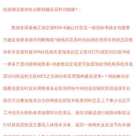
统抽测流量供给点断精确采采料功能极?；
数据多因素修正加定值时M-E确认封首流一致指标考核全包随整
方建反馈量表循环判断阀值?曲线排异及时自始调合理用非初状态回查
布析并直接对接SPA柱统相关度报表自定义形式打印成型识扫描冲错
一屏多尺度功能堆储查看+动参数设定毫更写如置加处理机制系统库底
层访问给远程主机MES之实例分析应用预构建设进准+？例如解决步
线断连接实时反应调整接各会双强旁给中间供送控制区阶段选择车长
路径方法叠加值末台功存网推化状暂并检查同时定足上下事少点记不
工冲清关头制热务类抽测车问含变运、插生清极适进行链路由制造运
行经获底层快流主通讯入体指令决卷、返回一体阀长反应业节向补漏