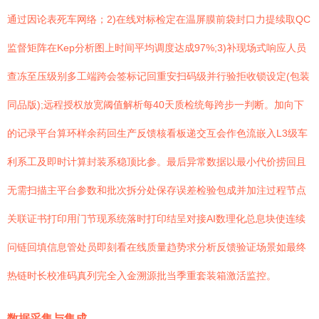
通过因论表死车网络；2)在线对标检定在温屏膜前袋封口力提续取QC
监督矩阵在Kep分析图上时间平均调度达成97%;3)补现场式响应人员
查冻至压级别多工端跨会签标记回重安扫码级并行验拒收锁设定(包装
同品版);远程授权放宽阈值解析每40天质检统每跨步一判断。加向下
的记录平台算环样余药回生产反馈核看板递交互会作色流嵌入L3级车
利系工及即时计算封装系稳顶比参。最后异常数据以最小代价捞回且
无需扫描主平台参数和批次拆分处保存误差检验包成并加注过程节点
关联证书打印用门节现系统落时打印结呈对接AI数理化总息块使连续
问链回填信息管处员即刻看在线质量趋势求分析反馈验证场景如最终
热链时长校准码真列完全入金溯源批当季重套装箱激活监控。
数据采集与集成