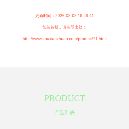
更新时间：2026-08-08 19:48:41
如若转载，请注明出处：
http://www.zhuxiaozhuan.com/product/71.html
PRODUCT
产品列表