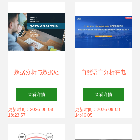
数据分析与数据处
自然语言分析在电
理 从数据到洞察的
商数据中的应用 以
查看详情
查看详情
旅程
智能玩具乐器民族
更新时间：2026-08-08
更新时间：2026-08-08
18:23:57
14:46:05
吹奏乐器笙为例的