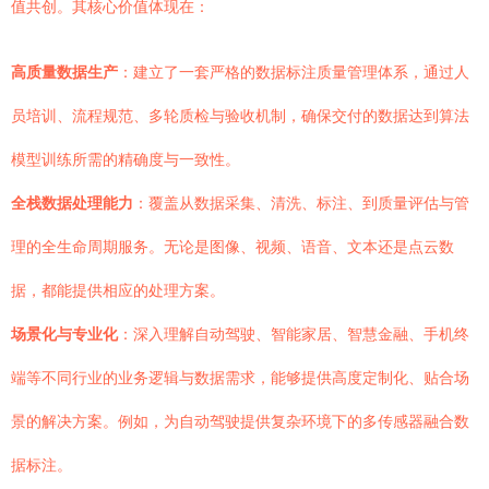
值共创。其核心价值体现在：
高质量数据生产
：建立了一套严格的数据标注质量管理体系，通过人
员培训、流程规范、多轮质检与验收机制，确保交付的数据达到算法
模型训练所需的精确度与一致性。
全栈数据处理能力
：覆盖从数据采集、清洗、标注、到质量评估与管
理的全生命周期服务。无论是图像、视频、语音、文本还是点云数
据，都能提供相应的处理方案。
场景化与专业化
：深入理解自动驾驶、智能家居、智慧金融、手机终
端等不同行业的业务逻辑与数据需求，能够提供高度定制化、贴合场
景的解决方案。例如，为自动驾驶提供复杂环境下的多传感器融合数
据标注。